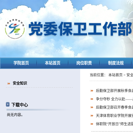
学院首页
本站首页
岗位职责
制度法规
当前位置：
本站首页
>
安
安全知识
后勤保卫部开展秋季食
争分夺秒 全力以赴—
下载中心
后勤保卫部召开春季食
尚无内容。
天津体育职业学院开展
体职院“开放日”师生进